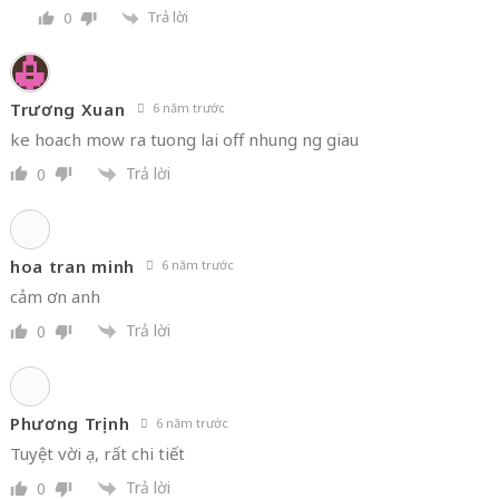
Yes, chiến mạnh lên em nhé hi
Trả lời
0
Trương Xuan
6 năm trước
ke hoach mow ra tuong lai off nhung ng giau
Trả lời
0
hoa tran minh
6 năm trước
cảm ơn anh
Trả lời
0
Phương Trịnh
6 năm trước
Tuyệt vời ạ, rất chi tiết